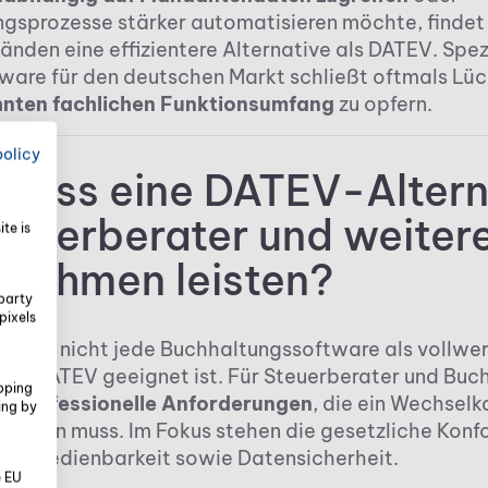
gsprozesse stärker automatisieren möchte, findet
änden eine effizientere Alternative als DATEV. Spezi
ware für den deutschen Markt schließt oftmals Lüc
nten fachlichen Funktionsumfang
zu opfern.
policy
muss eine DATEV-Altern
teuerberater und weiter
te is
rnehmen leisten?
party
pixels
t, dass nicht jede Buchhaltungssoftware als vollwe
e zu DATEV geeignet ist. Für Steuerberater und Buc
pping
e professionelle Anforderungen
, die ein Wechsel
ing by
rfüllen muss. Im Fokus stehen die gesetzliche Konf
iente Bedienbarkeit sowie Datensicherheit.
e EU