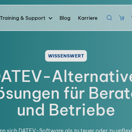
Training & Support
Blog
Karriere
WISSENSWERT
ATEV-Alternativ
ösungen für Berat
und Betriebe
n sich DATEV-Software als zu teuer oder zu unflex