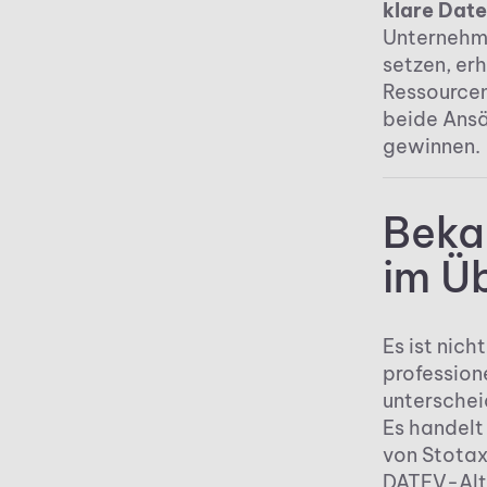
klare Dat
Unternehm
setzen, er
Ressourcen
beide Ansä
gewinnen.
Beka
im Ü
Es ist nich
profession
unterschei
Es handelt
von Stotax
DATEV-Alte