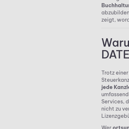
Buchhaltu
abzubilden
zeigt, wor
Waru
DATE
Trotz eine
Steuerkanz
jede Kanzl
umfassende
Services, d
nicht zu v
Lizenzgebü
Wer
ortsu