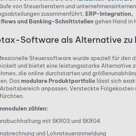
äufe von Steuerberatern und unternehmensinternen
ngsabteilungen zusammenführt.
ERP-Integration,
flows und Banking-Schnittstellen
gehen Hand in 
otax-Software als Alternative z
fessionelle Steuersoftware wurde speziell für den 
ickelt und bietet eine leistungsstarke Alternative 
ehmen, die online durchstarten und größenunabhäng
ten. Das
modulare Produktportfolio
lässt sich exak
 Arbeitsbereich anpassen. Versteckte Folgekosten 
fürchten.
rnmodulen zählen:
anzbuchhaltung mit SKR03 und SKR04
nabrechnung und Lohnsteueranmeldung