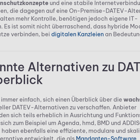
enschutzkonzepte
und eine stabile Internetverbind
en, die dagegen auf eine On-Premise-DATEV-Alte
halten mehr Kontrolle, benötigen jedoch eigene IT-
. Es ist somit nicht überraschend, dass hybride Mod
tze verbinden, bei
digitalen Kanzleien
an Bedeutun
nnte Alternativen zu DA
berblick
t immer einfach, sich einen Überblick über die
wachs
eller DATEV-Alternativen zu verschaffen. Anbieter
den sich teils erheblich in Ausrichtung und Funktio
 sich zum Beispiel um Agenda, hmd, BMD und ADDIS
 haben ebenfalls eine effiziente, modulare und skal
rnative entwickelt, die als
Mandanten-Software