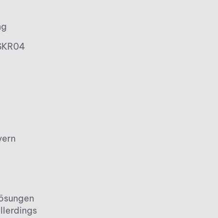
:
ng
 SKR04
vern
Lösungen
llerdings