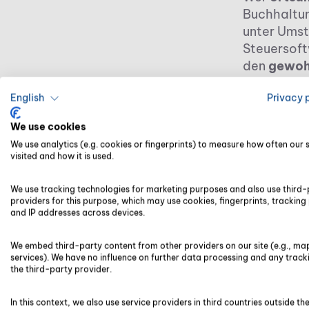
Buchhaltun
unter Umst
Steuersoft
den
gewoh
English
Privacy 
Was 
We use cookies
für S
We use analytics (e.g. cookies or fingerprints) to measure how often our si
visited and how it is used.
Unte
We use tracking technologies for marketing purposes and also use third-
providers for this purpose, which may use cookies, fingerprints, tracking 
and IP addresses across devices.
Wichtig is
Alternativ
We embed third-party content from other providers on our site (e.g., ma
gelten
hoh
services). We have no influence on further data processing and any track
the third-party provider.
zwingend e
eine effiz
In this context, we also use service providers in third countries outside th