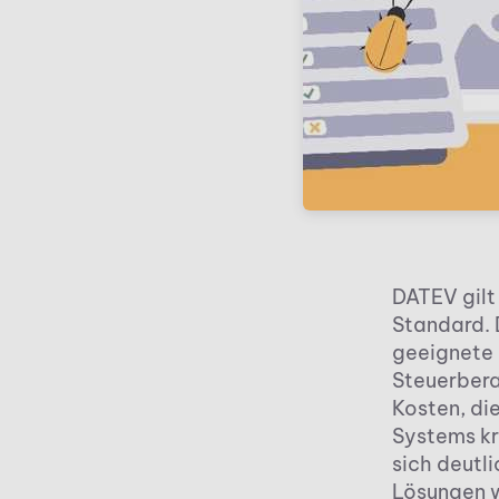
DATEV gilt
Standard. D
geeignete
Steuerbera
Kosten, di
Systems kr
sich deutl
Lösungen w