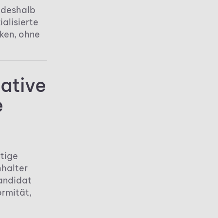
 deshalb
alisierte
ken, ohne
ative
e
rtige
hhalter
kandidat
ormität,