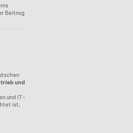
ems
r Beitrag
utschen
etrieb und
en und IT-
tet ist,