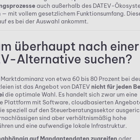
ngsprozesse
auch außerhalb des DATEV-Ökosyst
 — mit vollem gesetzlichem Funktionsumfang. Diese
auf es bei der Auswahl ankommt.
m überhaupt nach einer
V-Alternative suchen?
r Marktdominanz von etwa 60 bis 80 Prozent bei de
leien ist das Angebot von DATEV
nicht für jeden B
ei
die optimale Wahl. Es handelt sich zwar um eine
 Plattform mit Software, cloudbasierten Angebot
ie speziell auf den Steuerberatungssektor ausgerich
ernachlässigen sind aber verhältnismäßig hohe
hren und eine aufwendige lokale Infrastruktur.
nabhängig auf Mandantendaten zugreifen
oder