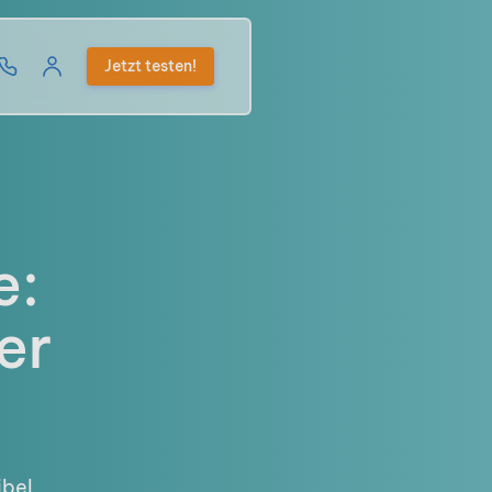
Jetzt testen!
e:
er
ibel