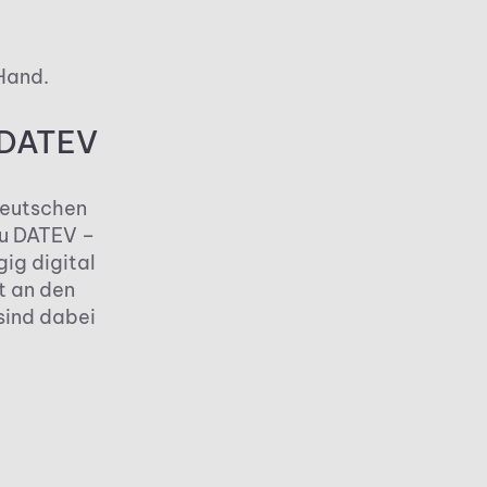
Hand.
u DATEV
deutschen
zu DATEV –
ig digital
t an den
sind dabei