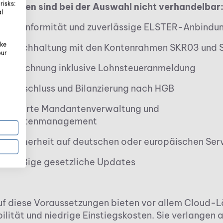
risks:
riterien sind bei der Auswahl nicht verhandelbar
al
D-Konformität und zuverlässige ELSTER-Anbindu
oke
anzbuchhaltung mit den Kontenrahmen SKR03 und
our
nabrechnung inklusive Lohnsteueranmeldung
resabschluss und Bilanzierung nach HGB
ukturierte Mandantenverwaltung und
umentenmanagement
ensicherheit auf deutschen oder europäischen Ser
elmäßige gesetzliche Updates
auf diese Voraussetzungen bieten vor allem Cloud-
ilität und niedrige Einstiegskosten. Sie verlangen a