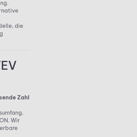
ung.
rnative
elle, die
g
TEV
ende Zahl
nsumfang.
ON. Wir
ierbare