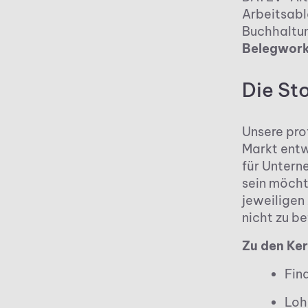
Arbeitsabl
Buchhaltu
Belegwork
Die St
Unsere pro
Markt entw
für Untern
sein möch
jeweiligen
nicht zu be
Zu den Ke
Fin
Loh