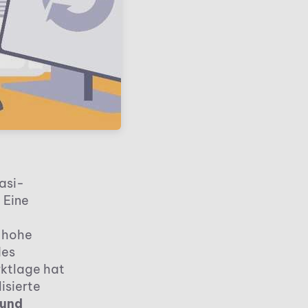
asi-
 Eine
s hohe
des
rktlage hat
isierte
 und