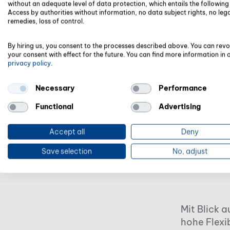
without an adequate level of data protection, which entails the following 
Folgende K
Access by authorities without information, no data subject rights, no leg
remedies, loss of control.
GoB
By hiring us, you consent to the processes described above. You can rev
Fin
your consent with effect for the future. You can find more information in 
privacy policy
.
Loh
Necessary
Performance
Jah
Functional
Advertising
Str
Dok
Accept all
Deny
Dat
Save selection
No, adjust
Reg
Mit Blick 
hohe Flexib