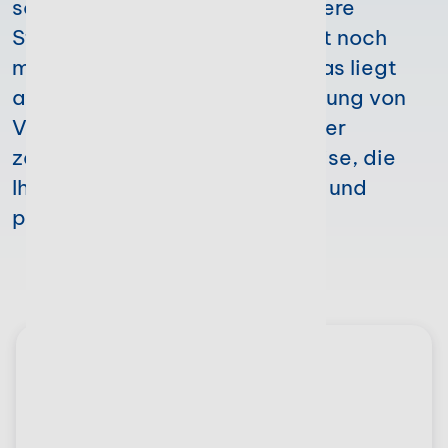
schafft Raum für Effizienz. Unsere
Steuerberater-Software bringt noch
mehr Struktur in Ihre Kanzlei. Das liegt
an einer cleveren Automatisierung von
Verwaltungsprozessen und einer
zentralen, digitalen Arbeitsweise, die
Ihre tägliche Arbeit erleichtert und
professionalisiert.
Zentrale Verwaltung