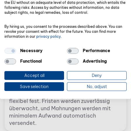
KI-gestützte Buchhaltung
the EU without an adequate level of data protection, which entails the
following risks: Access by authorities without information, no data
subject rights, no legal remedies, loss of control.
Die KI-gestützte Buchhaltung übernimmt
wiederkehrende Aufgaben wie
By hiring us, you consent to the processes described above. You can
Kontierungen, Verbuchungen oder das
revoke your consent with effect for the future. You can find more
Mahnwesen nahezu selbstständig.
information in our
privacy policy
.
Necessary
Performance
Functional
Advertising
Accept all
Deny
Individuelle Verbuchungsregeln
Save selection
No, adjust
Legen Sie individuelle Verbuchungsregeln
flexibel fest. Fristen werden zuverlässig
überwacht, und Mahnungen werden mit
minimalem Aufwand automatisch
versendet.