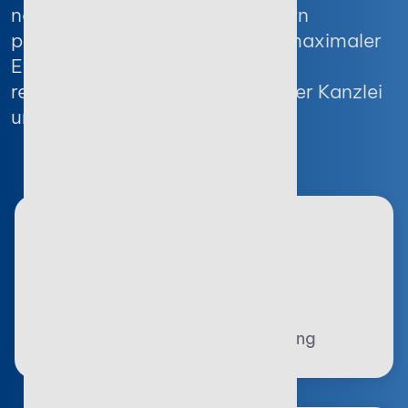
nahtlose Verbindung zu Partnern
profitieren unsere Kunden von maximaler
Effizienz, Rechtssicherheit und
reibungslosen Prozessen – in ihrer Kanzlei
und darüber hinaus.
Software-Komplettlösung
Alle Kanzleiprozesse in einer
leistungsstarken, vernetzten Lösung