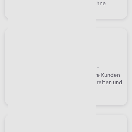
und standardisiert zu erhalten – ohne
manuelle Nachbearbeitung.
Einfacher Import / Export
Durch das konfigurierbare GDPdU-
Export-/Import-Modul können Ihre Kunden
Betriebsprüfungen effizient vorbereiten und
alle steuerlich relevanten Daten
gesetzeskonform bereitstellen.