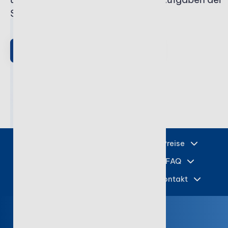
Steuerberatung.
Stotax Kanzlei live erleben
Funktionen
Preise
Downloads
FAQ
Kontakt