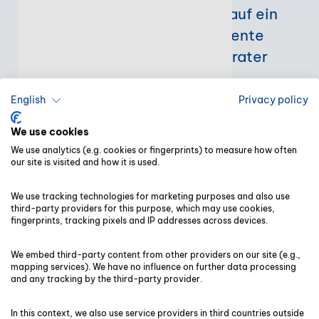
Buchhaltung ohne Probleme auf ein
neues Niveau. Unsere intelligente
Komplettlösung für Steuerberater
vereint die
Grundsätze
ordnungsgemäßer Buchführung,
English
Privacy policy
künstliche Intelligenz und volle
We use cookies
Integration in einer Software. Von der
We use analytics (e.g. cookies or fingerprints) to measure how often
Plan-BWA über die Einnahmen-
our site is visited and how it is used.
Überschussrechnung bis zum
We use tracking technologies for marketing purposes and also use
Controlling-Report: Sie sehen alle
third-party providers for this purpose, which may use cookies,
fingerprints, tracking pixels and IP addresses across devices.
Informationen auf Knopfdruck.
We embed third-party content from other providers on our site (e.g.,
mapping services). We have no influence on further data processing
and any tracking by the third-party provider.
In this context, we also use service providers in third countries outside