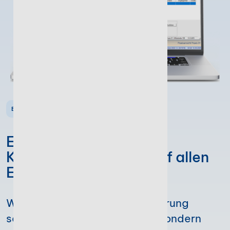
BEQUEM UND EINFACH
Eine zukunftssichere
Kanzleiorganisation auf allen
Ebenen meistern
Wer tatsächlich auf Digitalisierung
setzt, spart nicht nur Papier, sondern