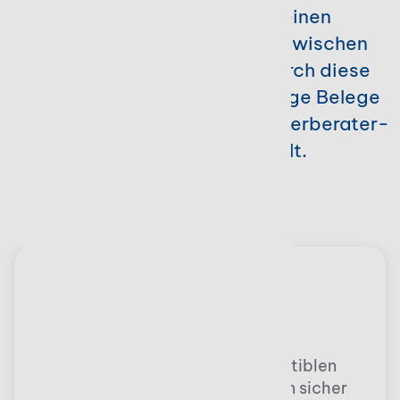
optimal und sorgt für einen
reibungslosen Austausch zwischen
Ihnen und Ihren Kunden. Durch diese
Verknüpfung werden wichtige Belege
und Daten direkt an Ihre Steuerberater-
Software übermittelt.
Datev-kompatibel
Profitieren Sie von DATEV-kompatiblen
Schnittstellen, um Buchungsdaten sicher