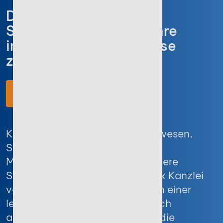
Diese Software für
Steuerberater ist auf Ihre
individuellen Bedürfnisse
zugeschnitten
Jetzt testen!
Kanzleiverwaltung, Rechnungswesen,
Steuerdokumente oder
Mandantenkommunikation: Unsere
Steuerberater-Software Stotax Kanzlei
vereint alle fachlichen Module in einer
leistungsstarken Plattform. Durch
automatisierte Workflows und die