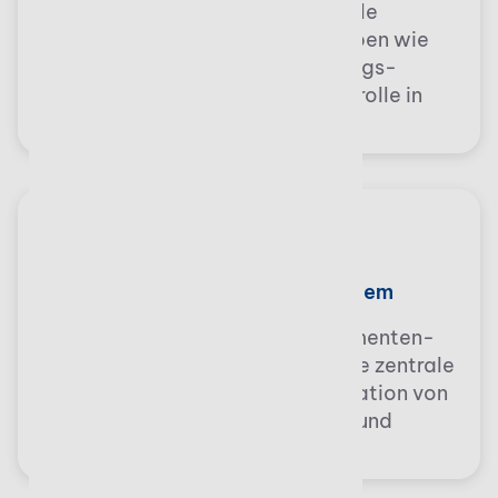
Vereinen Sie mit Stotax Kanzlei alle
wesentlichen Verwaltungs­aufgaben wie
Honorar­abrechnungen, die Auftrags­
erfassung oder die Leistungs­kontrolle in
einer Oberfläche.
Dokumenten-Management-System
Nutzen Sie das intelligente Dokumenten­
management­system (DMS) für die zentrale
Ablage und strukturierte Organisation von
Rechnungen, Verträgen, Belegen und
Arbeits­unterlagen.