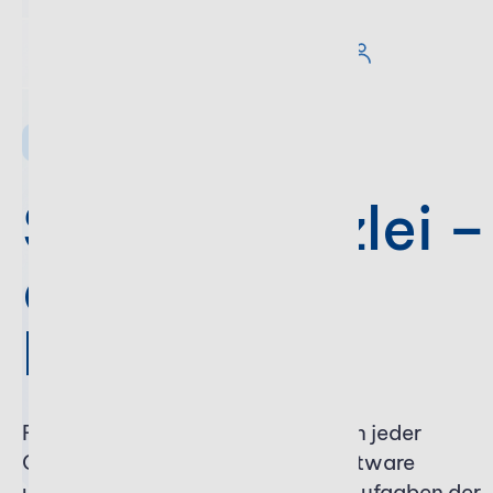
STEUERBERATER SOFTWARE
Stotax Kanzlei –
die intuitive
Lösung
Für Existenzgründer und Kanzleien jeder
Größe. Unsere Steuerberater-Software
unterstützt Sie optimal bei allen Aufgaben der