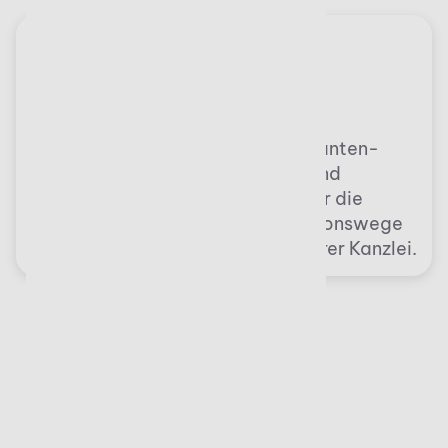
Cloudbasiert
In Kombination mit unserer Mandanten­
software Stotax Select senden und
empfangen Sie Belege sicher über die
Cloud. Das verkürzt Kommunikations­wege
und erhöht die Service­qualität Ihrer Kanzlei.