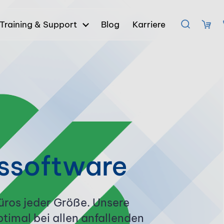
Training & Support
Blog
Karriere
s­software
üros jeder Größe. Unsere
timal bei allen anfallenden