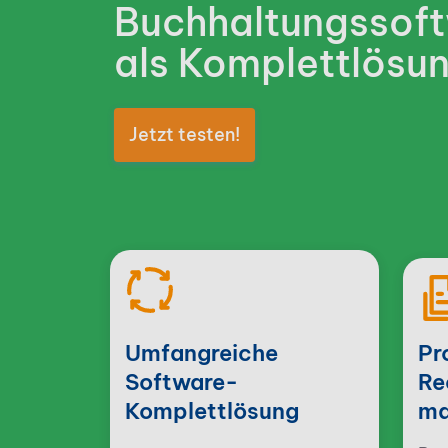
Buchhaltungs­sof
als Komplett­lösu
Jetzt testen!
Umfangreiche
Pr
Software-
Re
Komplettlösung
ma