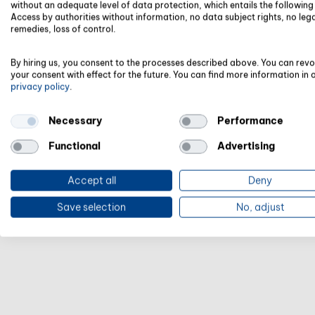
without an adequate level of data protection, which entails the following 
Erhalten Sie mit dynamischen
Access by authorities without information, no data subject rights, no leg
Berechnungen Einblicke in Budgets
remedies, loss of control.
und Kostenstellen und nutzen Sie
den Plan-BWA zur besseren
By hiring us, you consent to the processes described above. You can rev
your consent with effect for the future. You can find more information in 
Ressourcenplanung.
privacy policy
.
Necessary
Performance
Functional
Advertising
Accept all
Deny
Save selection
No, adjust