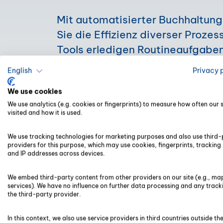
Mit automatisierter Buchhaltung
Sie die Effizienz diverser Prozes
Tools erledigen Routineaufgaben
präzise, so wie beispielsweise d
English
Privacy 
Verbuchung wiederkehrender Auf
We use cookies
erstellen zudem informative Gra
We use analytics (e.g. cookies or fingerprints) to measure how often our si
und Controlling-Reports. So blei
visited and how it is used.
für strategische Entscheidungen
Fehleranfälligkeit sinkt.
We use tracking technologies for marketing purposes and also use third-
providers for this purpose, which may use cookies, fingerprints, tracking 
and IP addresses across devices.
We embed third-party content from other providers on our site (e.g., ma
services). We have no influence on further data processing and any track
the third-party provider.
Guter Einblick
In this context, we also use service providers in third countries outside th