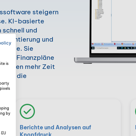
ssoftware steigern
se. KI-basierte
 schnell und
ie Kontierung und
policy
träge. Sie
fiken, Finanzpläne
te is
bt Ihnen mehr Zeit
, und die
party
pixels
pping
ing by
Berichte und Analysen auf
e EU
Knopfdruck