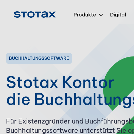
Produkte
Digital
BUCHHALTUNGS­SOFTWARE
Stotax Kontor
die Buch­haltung
Für Existenzgründer und Buchführungs­b
Buchhaltungs­software unterstützt Sie op