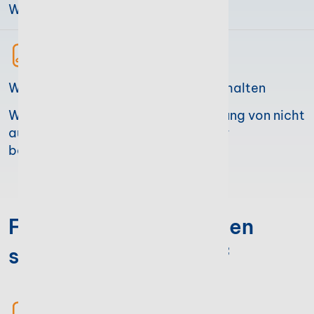
Waren
Widerrufsbelehrung bei digitalen Inhalten
Widerrufsbelehrung bei der Bestellung von nicht
auf einem körperlichen Datenträger
befindlichen digitalen Inhalten
Formularvorlage für den
schriftlichen Widerruf