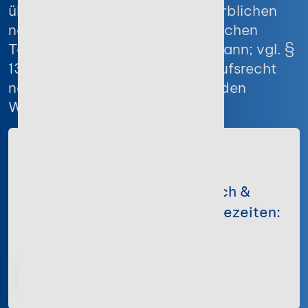
überwiegend weder Ihrer gewerblichen
noch Ihrer selbständigen beruflichen
Tätigkeit zugerechnet werden kann; vgl. §
13 BGB), steht Ihnen ein Widerrufsrecht
nach Maßgabe der nachfolgenden
Widerrufsbelehrungen zu:
Wir sind für Sie da!
Persönlicher Support (fachlich &
technisch) zu unseren Servicezeiten:
0228 / 28 60 95 50
24/7 Helpdesk