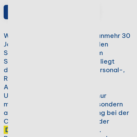
Unsere Geschichte in Bonn
Willkommen bei Stotax! Seit nunmehr 30
Jahren bieten wir unseren Kunden
Software-Komplettlösungen im
Steuerbereich an. Unser Fokus liegt
dabei auf Produkten, die im Personal-,
Rechnungs- und Steuerwesen
Anwendung finden.
Unsere Kunden erhalten nicht nur
maßgeschneiderte Software, sondern
auch umfassende Unterstützung bei der
Organisation ihrer Kanzlei und der
Digitalisierung
ihrer Prozesse.