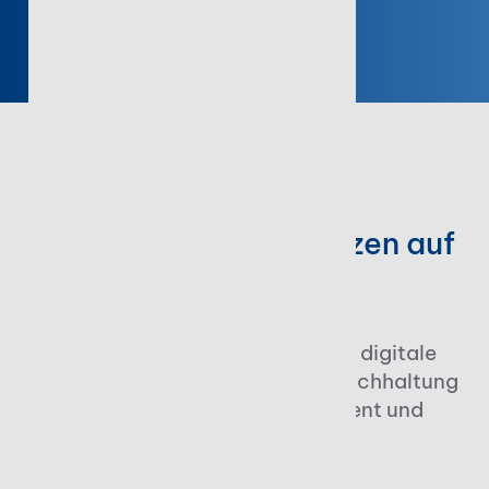
STOTAX ÜBERZEUGT
Führende Marken setzen auf
Stotax
Wir bieten maßgeschneiderte, digitale
Lösungen für Steuerberatung, Buchhaltung
und Betriebe - einfach, effizient und
zukunftssicher.