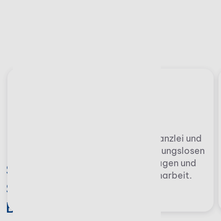
Zuverlässige Software
für Ihren Erfolg
Stotax Select
Mit Stotax Select vernetzen Sie Kanzlei und
Mandanten digital – für einen reibungslosen
Daten­austausch, weniger Rückfragen und
Stotax Software für
durchgängig effiziente Zusammenarbeit.
Steuerberater, Betriebe und
Buchhalter