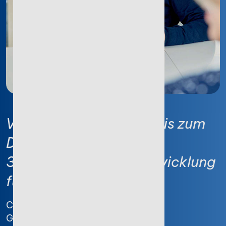
Vom Berufs­einsteiger bis zum
DAX-Konzern.
30 Jahre Software­entwicklung
für zufriedene Kunden.
Christian Stollfuß
Geschäftsführer Stotax