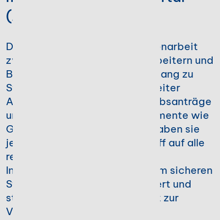
(App)
Digitalisieren Sie die Zusammenarbeit
zwischen Unternehmen, Mitarbeitern und
Beratern. Mit dem mobilen Zugang zu
Stotax Select erfassen Mitarbeiter
Arbeitszeiten, verwalten Urlaubsanträge
und greifen auf wichtige Dokumente wie
Gehaltsabrechnungen zu. So haben sie
jederzeit und von überall Zugriff auf alle
relevanten Informationen. Alle
Informationen werden zentral im sicheren
Stotax-Cloudportal gespeichert und
stehen auf allen Geräten sofort zur
Verfügung.