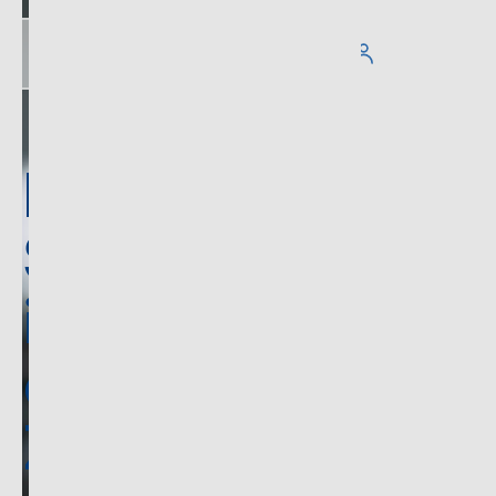
Mit
Stotax
in die
digitale
Zukunft