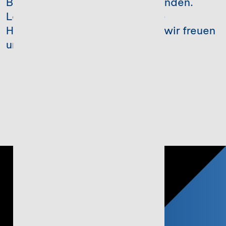
Bei Stotax sind Sie in guten Händen.
Lassen Sie uns gemeinsam Ihre
Herausforderungen angehen - wir freuen
uns auf Sie!