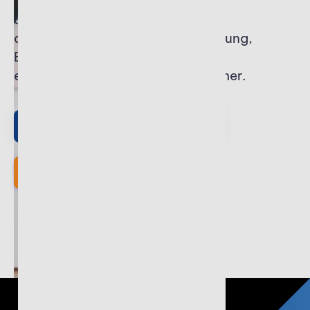
Stotax bietet maß­geschneiderte,
digitale Lösungen für Steuer­beratung,
Buch­haltung und Betriebe -
einfach, effizient und zukunftssicher.
Unsere
Komplettlösungen
Stotax testen!