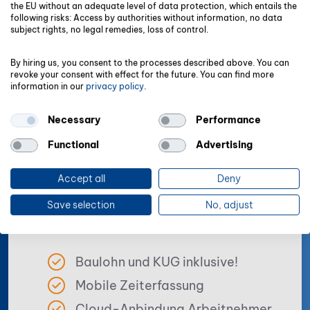
the EU without an adequate level of data protection, which entails the
ALLES DRIN
following risks: Access by authorities without information, no data
subject rights, no legal remedies, loss of control.
Alle wichtigen Funktionen in
By hiring us, you consent to the processes described above. You can
einem Programm
revoke your consent with effect for the future. You can find more
information in our
privacy policy
.
Necessary
Performance
Functional
Advertising
Accept all
Deny
Personalwesen
Save selection
No, adjust
Einfach und sicher abrechnen!
Baulohn und KUG inklusive!
Mobile Zeiterfassung
Cloud-Anbindung Arbeitnehmer