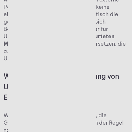
Personen kommen infrage. Existiert keine
eindeutige Regelung, greift automatisch die
gesetzliche Erbfolge. Dann müssen sich
Betriebe neben der Erbschaftssteuer für
Unternehmen auch mit einer
unerwarteten
Miterbengemeinschaft
auseinandersetzen, die
zu betrieblichen Problemen und
Unstimmigkeiten führen kann.
Wie funktioniert die Bewertung von
Unternehmen für die
Erbschaftssteuer?
Wie viel die jeweilige Firma wert ist, die
Geschäftsführende vererben, wird in der Regel
nach dem
vereinfachten