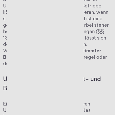
Unternehmen nicht negativ enden. Betriebe
können die Belastung effektiv reduzieren, wenn
sie
frühzeitig handeln
. Der Schlüssel ist eine
gezielte steuerliche Gestaltung. Hierbei stehen
beispielsweise Verschonungsregelungen (§§
13a, 13b ErbStG) im Fokus. Durch sie lässt sich
der Erhalt des Unternehmens sichern.
Voraussetzung ist die
Erfüllung bestimmter
Bedingungen
, wie der Lohnsummenregel oder
der Behaltensfrist.
Unterschied zwischen Privat- und
Betriebsvermögen
Ein zentraler Punkt, der einen massiven
Unterschied ausmacht, ist: Nicht jedes