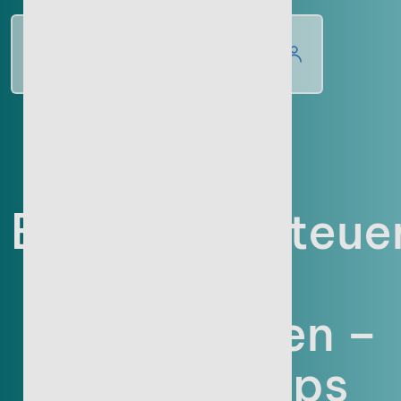
WISSENSWERT
Erbschaftssteue
für
Unternehmen –
unsere Tipps