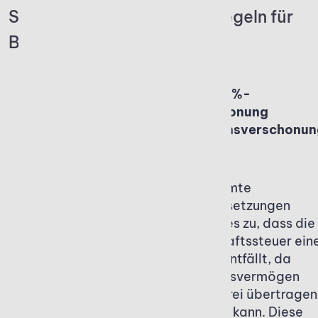
Steuerliche Verschonungsregeln für
Betriebsvermögen
Die 100%-
Die 85%-
Verschonung
Verschonung
(Optionsverschonun
(Regelverschonung)
Bestimmte
Nach § 13a ErbStG
Voraussetzungen
bleiben 85 Prozent
lassen es zu, dass die
des begünstigten
Erbschaftssteuer ein
Betriebsvermögens
Firma entfällt, da
steuerfrei, wenn der
Betriebsvermögen
Betrieb mindestens
steuerfrei übertragen
fünf Jahre
werden kann. Diese