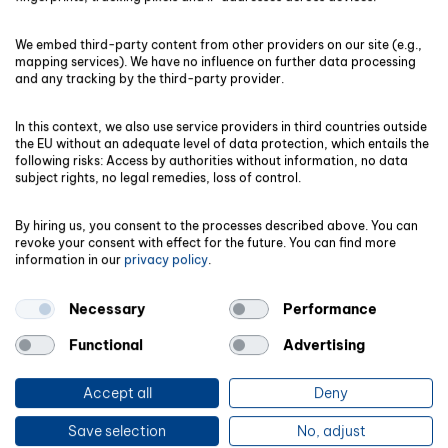
die Erbschaftssteuer von Unternehmen optimal
genutzt werden,
müssen Betriebe wiederum
We embed third-party content from other providers on our site (e.g.,
folgende Bedingungen
erfüllen:
mapping services). We have no influence on further data processing
and any tracking by the third-party provider.
Die durchschnittliche Lohnsumme darf in
In this context, we also use service providers in third countries outside
fünf bzw. sieben Jahren, in Abhängigkeit
the EU without an adequate level of data protection, which entails the
von der Beschäftigtenanzahl, nicht unter
following risks: Access by authorities without information, no data
einen bestimmten Prozentsatz fallen
subject rights, no legal remedies, loss of control.
(Lohnsummenregel).
By hiring us, you consent to the processes described above. You can
revoke your consent with effect for the future. You can find more
Der Betrieb darf während dieser Zeit
information in our
privacy policy
.
nicht verkauft, aufgegeben oder
liquidiert werden (Behaltensfrist).
Necessary
Performance
Bei einer 100-Prozent-Verschonung sind
Functional
Advertising
maximal 10 Prozent des
Unternehmensvermögens als
Accept all
Deny
Verwaltungsvermögen erlaubt.
Save selection
No, adjust