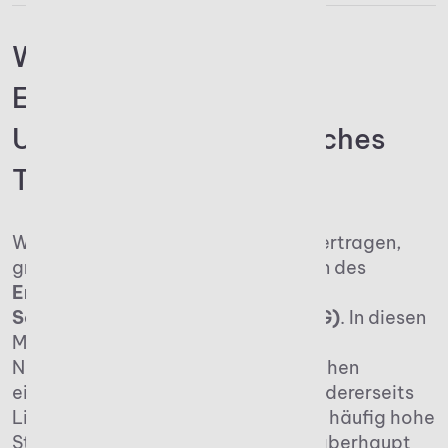
Warum ist die
Erbschaftssteuer für
Unternehmen ein kritisches
Thema?
Wird ein Unternehmen im Erbfall übertragen,
greifen automatisch die Regelungen des
Erbschaftsteuer- und
Schenkungsteuergesetzes (ErbStG)
. In diesen
Momenten kommt es auf eine klare
Nachfolgeregelung an. Ohne sie drohen
einerseits familiäre Konflikte und andererseits
Liquiditätsengpässe. Erben müssen häufig hohe
Steuerzahlungen leisten, bevor sie überhaupt