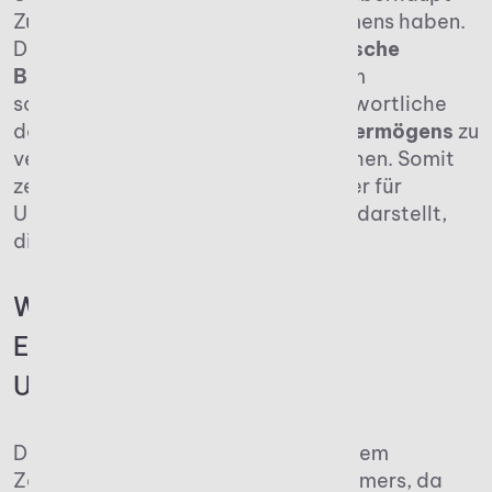
Zugriff auf die Mittel des Unternehmens haben.
Das kann vor allem für
mittelständische
Betriebe
zum Verhängnis werden. Im
schlimmsten Fall fühlen sich Verantwortliche
dazu gedrängt, Teile des
Betriebsvermögens
zu
verkaufen, um die Steuer zu begleichen. Somit
zeigt sich, dass die Erbschaftssteuer für
Unternehmen durchaus eine Gefahr darstellt,
die die Stabilität gefährdet.
Wann genau fällt die
Erbschaftssteuer in einem
Unternehmen an?
Die Erbschaftssteuer entsteht mit dem
Zeitpunkt des Todes eines Unternehmers, da