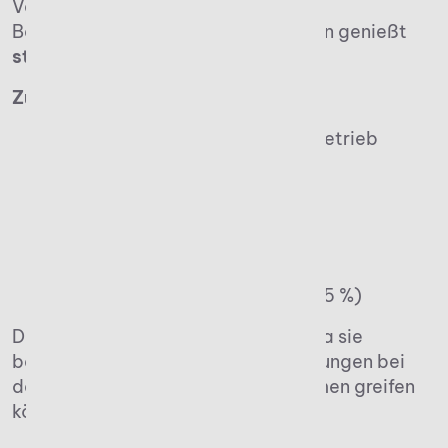
Vermögen wird gleich besteuert.
Betriebsvermögen von Unternehmen genießt
steuerliche Privilegien
.
Zum Betriebsvermögen zählen:
Wirtschaftsgüter, die dem Betrieb
unmittelbar dienen
Beteiligungen an
Personengesellschaften
Geschäftsanteile an
Kapitalgesellschaften (ab 25 %)
Die Abgrenzung ist entscheidend, da sie
bestimmt, ob steuerliche Verschonungen bei
der Erbschaftssteuer für Unternehmen greifen
können.