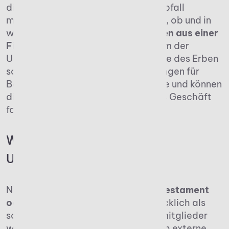
dieser Moment den sogenannten Erbfall
markiert. Dann prüft das Finanzamt, ob und in
welchem Umfang
Betriebsvermögen aus einer
Firma auf Erben
übergeht. Vor allem der
Unternehmenswert, die Steuerklasse des Erben
sowie mögliche Steuervergünstigungen für
Betriebsvermögen spielen eine Rolle und können
die Steuerlast reduzieren, sollte das Geschäft
fortgeführt werden.
Wer gilt als Erbe eines
Unternehmens?
Nachfolger wurden bestenfalls
im Testament
oder Gesellschaftsvertrag
ausdrücklich als
solche bestimmt. Sowohl Familienmitglieder
wie Kinder oder Ehepartner als auch externe