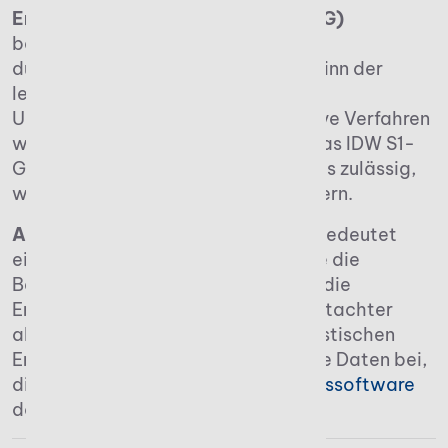
Ertragswertverfahren (§ 199 BewG)
berechnet. Dabei fließt auch der
durchschnittliche nachhaltige Gewinn der
letzten Jahre in die Bewertung des
Unternehmenswertes ein. Alternative Verfahren
wie z. B. das Substanzwert- oder das IDW S1-
Gutachten sind je nach Fall ebenfalls zulässig,
wenn sie ein realistischeres Bild liefern.
Achtung:
Eine zu hohe Bewertung bedeutet
eine höhere Steuerlast. Daher sollte die
Bewertung eines Unternehmens für die
Erbschaftssteuer mit einem Fachgutachter
abgestimmt werden. Zu einem realistischen
Ergebnis tragen insbesondere valide Daten bei,
die über eine moderne
Buchhaltungssoftware
dokumentiert werden können.