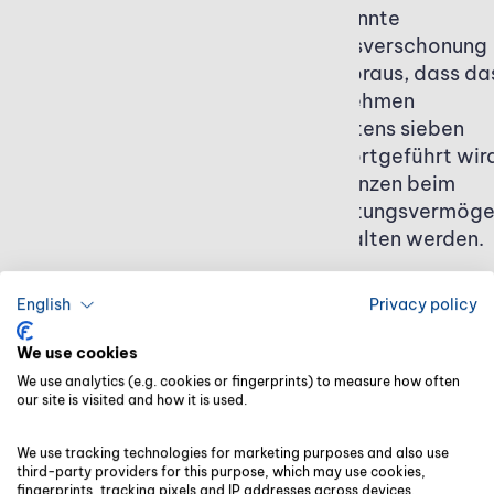
fortgeführt wird. Die
sogenannte
restlichen 15 Prozent
Optionsverschonung
unterliegen der
setzt voraus, dass da
normalen
Unternehmen
Besteuerung, können
mindestens sieben
aber durch
Jahre fortgeführt wir
Freibeträge weiter
und Grenzen beim
reduziert werden.
Verwaltungsvermög
eingehalten werden.
English
Privacy policy
Welche Voraussetzungen gibt es, um
We use cookies
die Erbschaftssteuer für eine Firma
We use analytics (e.g. cookies or fingerprints) to measure how often
our site is visited and how it is used.
zu senken?
We use tracking technologies for marketing purposes and also use
third-party providers for this purpose, which may use cookies,
Damit die Steuervergünstigungen mit Blick auf
fingerprints, tracking pixels and IP addresses across devices.