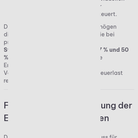
Steuersatz entsprechend der
Steuerklasse des Erben versteuert.
Dabei gelten bei Unternehmensvermögen
dieselben Erbschaftssteuersätze wie bei
privaten Erbschaften – also je nach
Steuerklasse des Erben zwischen 7 % und 50
%.
Allerdings gibt es für betriebliche
Erbschaften besondere
Verschonungsregelungen, die die Steuerlast
reduzieren.
Firma erben und Belastung der
Erbschaftssteuer senken
Das Thema der Erbschaftssteuer muss für