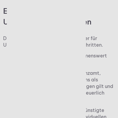
Erbschaftssteuer für
Unternehmen berechnen
Die Berechnung der Erbschaftssteuer für
Unternehmen erfolgt in mehreren Schritten.
Zunächst wird der Unternehmenswert
ermittelt.
Anschließend prüft das Finanzamt,
welcher Anteil des Vermögens als
begünstigtes Betriebsvermögen gilt und
teilweise oder vollständig steuerlich
verschont bleiben kann.
Das verbleibende, nicht begünstigte
Vermögen, wird mit dem individuellen