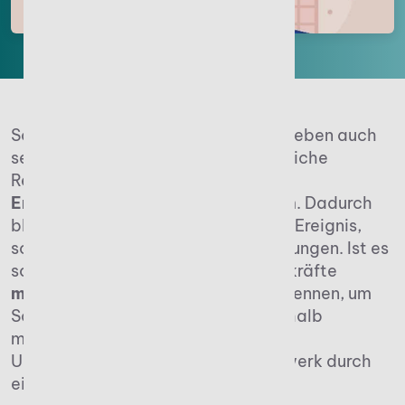
So emotional die Nachfolge in Betrieben auch
sein mag, sie bedeutet auch steuerliche
Reaktionen wie beispielsweise die
Erbschaftssteuer für Unternehmen
. Dadurch
bleibt das Event kein rein familiäres Ereignis,
sondern sorgt für größere Veränderungen. Ist es
so weit, sollten die neuen Führungskräfte
mögliche finanzielle Belastungen
kennen, um
Schwierigkeiten zu vermeiden. Deshalb
möchten wir näher beleuchten, wie
Unternehmer das familiäre Lebenswerk durch
eine strategische Planung erhalten.