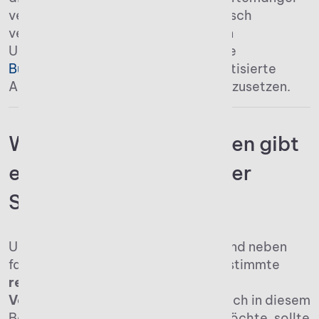
verstärkt den Bedarf an technologisch
versierten Kanzleien, denn sie helfen
Unternehmen dabei, durch effiziente
Buchhaltungssoftware
und automatisierte
Abläufe ihre Ressourcen optimal einzusetzen.
Welche Voraussetzungen gibt
es für die Gründung einer
Steuerkanzlei?
Um eine Steuerkanzlei zu gründen sind neben
fachlichen Qualifikationen auch bestimmte
rechtliche und organisatorische
Voraussetzungen
zu erfüllen. Wer sich in diesem
Berufsfeld selbstständig machen möchte, sollte