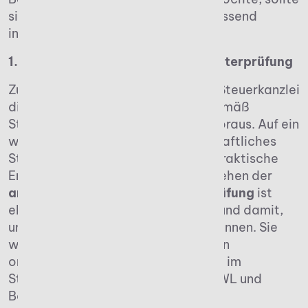
sich deshalb schon im Vorfeld umfassend
informieren.
1. Berufszulassung und Steuerberaterprüfung
Zunächst setzt die Gründung einer Steuerkanzlei
die Bestellung als Steuerberater gemäß
Steuerberatungsgesetz (StBerG) voraus. Auf ein
wirtschafts- oder rechtswissenschaftliches
Studium folgt hierfür mehrjährige praktische
Erfahrung. Das anschließende Bestehen der
anspruchsvollen Steuerberaterprüfung
ist
ebenfalls Pflicht für die Bestellung und damit,
um eine Steuerkanzlei gründen zu können. Sie
wird von den Steuerberaterkammern
organisiert. Gefragt sind Kenntnisse im
Steuerrecht, Handelsrecht, BWL, VWL und
Berufsrecht.