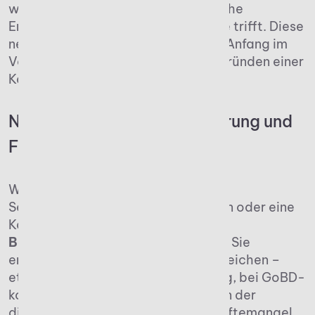
wenn Fachkompetenz auf persönliche
Erreichbarkeit und digitalen Service trifft. Diese
neu zu knüpfen, sollte vor allem am Anfang im
Vordergrund stehen, wenn es zum Gründen einer
Kanzlei kommt.
Nachfrage durch Digitalisierung und
Fachkräftemangel
Weiterhin sollten diejenigen, die die
Selbstständigkeit in Betracht ziehen oder eine
Kanzlei übernehmen wollen,
neue
Beratungsfelder im Blick
behalten. Sie
entstehen vor allem in digitalen Bereichen –
etwa in der Prozessautomatisierung, bei GoBD-
konformen Systemprüfungen oder in der
digitalen Buchführung. Der Fachkräftemangel