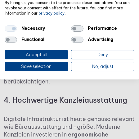
By hiring us, you consent to the processes described above. You can
Erreichbarkeit
revoke your consent with effect for the future. You can find more
information in our
privacy policy
.
Durch die Wahl eines passenden Standorts
Necessary
Performance
beeinflussen Fachkräfte, die eine Steuerkanzlei
Functional
Advertising
gründen, ihre Erreichbarkeit, Mandantenstruktur
und Personalsituation langfristig. Deshalb ist
Accept all
Deny
eine
gründliche Standortanalyse
Gold wert.
Sie sollte Kriterien wie Konkurrenzdichte,
Save selection
No, adjust
Branchenmix und Verkehrsanbindung
berücksichtigen.
4. Hochwertige Kanzleiausstattung
Digitale Infrastruktur ist heute genauso relevant
wie Büroausstattung und -größe. Moderne
Kanzleien investieren in
ergonomische