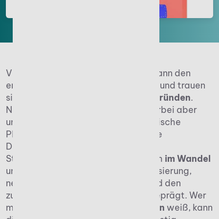
Viele Steuerberater gehen irgendwann den
entscheidenden beruflichen Schritt und trauen
sich, eine eigene
Steuerkanzlei zu gründen
.
Neben fachlicher Expertise sind hierbei aber
unternehmerisches Denken, strategische
Planung und eine zukunftsorientierte
Digitalstrategie gefragt. Der
Steuerberatungsmarkt befindet sich
im Wandel
und wird mittlerweile von Automatisierung,
neuen Mandantenanforderungen und den
zunehmenden Fachkräftemangel geprägt. Wer
mit Veränderungen
aktiv umzugehen
weiß, kann