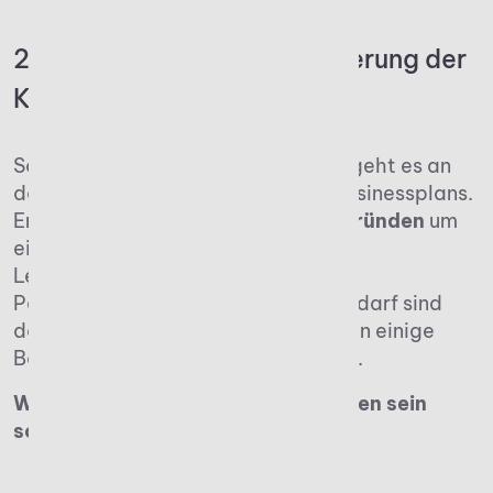
2. Businessplan und Finanzierung der
Kanzleigründung
Sobald die konkrete Idee existiert, geht es an
das Entwerfen eines tragfähigen Businessplans.
Er
erleichtert das Steuerkanzlei-Gründen
um
ein Vielfaches, denn Zielgruppen,
Leistungsangebot, Umsatzplanung,
Personalstruktur und Investitionsbedarf sind
darin klar definiert. Zudem setzen ihn einige
Banken für eine Finanzierung voraus.
Was in einem Businessplan enthalten sein
sollte:
Marktanalyse