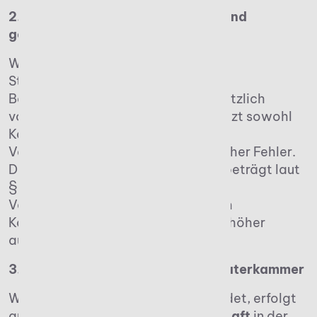
2. Berufshaftpflichtversicherung und
gesetzliche Vorgaben
Weiterhin ist für das Gründen einer
Steuerkanzlei eine
Berufshaftpflichtversicherung gesetzlich
vorgeschrieben. Die Vorsorge schützt sowohl
Kanzlei als auch Mandanten vor
Vermögensschäden infolge beruflicher Fehler.
Die
Mindestversicherungssumme
beträgt laut
§ 67 StBerG 250.000 Euro pro
Versicherungsfall, kann aber je nach
Kanzleigröße und Tätigkeitsfeldern höher
ausfallen.
3. Mitgliedschaft in der Steuerberaterkammer
Wird die Steuerkanzlei final gegründet, erfolgt
automatisch die
Pflichtmitgliedschaft
in der