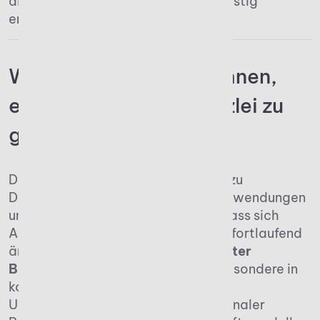
die eigene Selbstständigkeit langfristig
erfolgreich gestalten.
Warum kann es sich lohnen,
eine eigene Steuerkanzlei zu
gründen?
Der eben beschriebene Wandel hin zu
Digitalisierung, Cloud-basierten Anwendungen
und Automatisierung sorgt dafür, dass sich
Arbeitsabläufe von Steuerberatern fortlaufend
ändern. Der
Bedarf nach kompetenter
Beratung bleibt dabei hoch
– insbesondere in
komplexen Bereichen wie der
Unternehmensnachfolge, internationaler