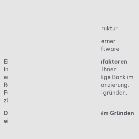
präzise Finanzplanung
Darstellung der geplanten
Organisations- und Digitalstruktur
Planung der Integration moderner
Steuer- und Buchhaltungssoftware
Eine besondere Rolle spielen
Kostenfaktoren
innerhalb des Businessplanes. Nach ihnen
erkundigt sich spätestens die jeweilige Bank im
Rahmen einer potenziellen Fremdfinanzierung.
Für Personen, die eine Steuerkanzlei gründen,
zählen hierzu in der Regel folgende.
Die wichtigsten Kostenfaktoren beim Gründen
einer Steuerkanzlei:
Miete