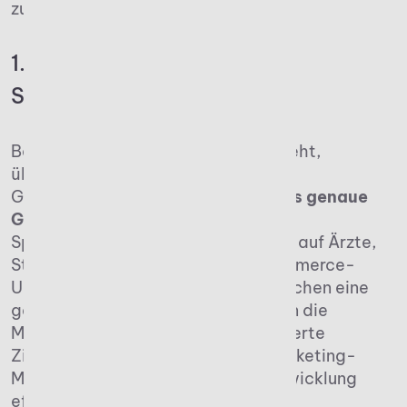
zusammengefasst.
1. Geschäftsmodell und
Spezialisierung festlegen
Bevor es an die konkrete Planung geht,
überlegen potenzielle Gründer und
Gründerinnen meist bereits,
welches genaue
Geschäftsmodell
infrage kommt.
Spezialisierungen können sich etwa auf Ärzte,
Start-ups, Freiberufler oder E-Commerce-
Unternehmen beziehen. Sie ermöglichen eine
gezielte Positionierung und erhöhen die
Mandantenbindung. Eine klar definierte
Zielgruppe erleichtert nicht nur Marketing-
Maßnahmen, sondern auch die Entwicklung
effizienter Prozesse.