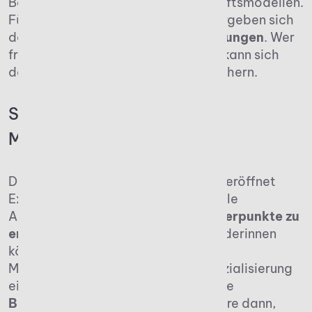
Besteuerung oder digitalen Geschäftsmodellen.
Für alle, die eine Kanzlei gründen, ergeben sich
daraus
Chancen und Herausforderungen
. Wer
früh den digitalen Weg einschlägt, kann sich
dauerhaft Wettbewerbsvorteile sichern.
Selbstbestimmung und
Mandantenbindung
Die Gründung einer eigenen Kanzlei eröffnet
Experten die Möglichkeit, individuelle
Arbeitsweisen und
Beratungsschwerpunkte zu
entwickeln
, denn Gründer und Gründerinnen
können ihre Kanzleistruktur,
Mandantenkommunikation und Spezialisierung
eigenständig gestalten. Langfristige
Beziehungen
entstehen insbesondere dann,