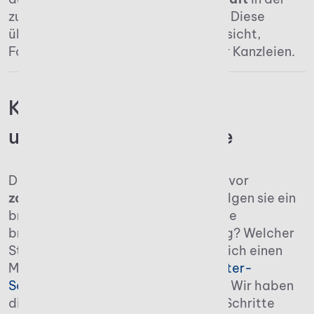
zuständigen Steuerberaterkammer. Diese
übernimmt Aufgaben wie Berufsaufsicht,
Fortbildung und die Zulassung neuer Kanzleien.
Kanzleigründung: Eine
umfassende Checkliste
Die Gründer neuer Kanzleien stehen vor
zahlreichen Entscheidungen
: Verfolgen sie ein
breites Beratungsspektrum oder eine
branchenspezifische Spezialisierung? Welcher
Standort ist der richtige? Benötige ich einen
Marketingplan? Welche
Steuerberater-
Software
soll zum Einsatz kommen? Wir haben
die wichtigsten organisatorischen Schritte