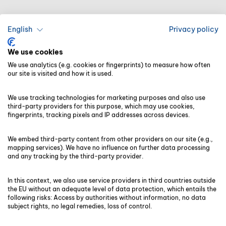
IT-Ausstattung
English
Privacy policy
Softwarelizenzen
We use cookies
Personal
We use analytics (e.g. cookies or fingerprints) to measure how often
Versicherungen
our site is visited and how it is used.
Marketing-Maßnahmen
We use tracking technologies for marketing purposes and also use
third-party providers for this purpose, which may use cookies,
Hinzu kommen Ausgaben für Weiterbildungen
fingerprints, tracking pixels and IP addresses across devices.
und branchenspezifische Zertifizierungen. Um
diese Kosten zu stemmen bzw. auf mehrere
We embed third-party content from other providers on our site (e.g.,
mapping services). We have no influence on further data processing
Schultern zu verteilen, können Personen, die eine
and any tracking by the third-party provider.
Steuerkanzlei gründen,
Eigenkapital,
Bankdarlehen oder Förderprogramme
–
In this context, we also use service providers in third countries outside
the EU without an adequate level of data protection, which entails the
beispielsweise der KfW – nutzen.
following risks: Access by authorities without information, no data
subject rights, no legal remedies, loss of control.
3. Standortwahl für eine optimale