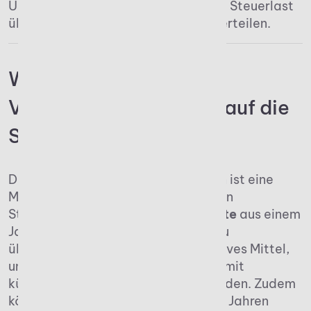
Unternehmer nutzen können, um ihre Steuerlast
über die Jahre hinweg optimal zu verteilen.
Was bedeutet der
Verlustabzug mit Blick auf die
Steuer?
Der Verlustvortrag für Unternehmen ist eine
Möglichkeit innerhalb des deutschen
Steuerrechts, die es erlaubt,
Verluste
aus einem
Jahr in zukünftige Geschäftsjahre zu
übertragen. Damit ist er ein attraktives Mittel,
um Steuern zu sparen, da Einbußen mit
künftigen Gewinnen verrechnet werden. Zudem
können Führungskräfte in folgenden Jahren