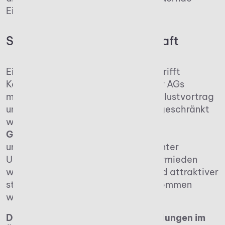
Einkommen sinkt auf 300.000 Euro.
Sonderfall Kapitalgesellschaft
Eine weitere wichtige Regelung betrifft
Kapitalgesellschaften. GmbHs oder AGs
müssen darauf achten, dass der Verlustvortrag
unter bestimmten Bedingungen eingeschränkt
werden kann. Besonders bei einem
Gesellschafterwechsel
gilt er nicht
uneingeschränkt, sondern entfällt unter
Umständen. Auf diese Weise soll vermieden
werden, dass Unternehmen aufgrund attraktiver
steuerlicher Verlustvorträge übernommen
werden.
Die wichtigsten gesetzlichen Regelungen im