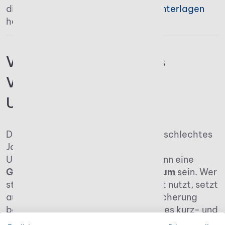
die
Aufbewahrungsfrist für Steuerunterlagen
halten.
Vielseitige Vorteile des
Verlustvortrags für
Unternehmen
Diese Steuer-Möglichkeit zeigt: Ein schlechtes
Jahr bedeutet nicht das Ende eines
Unternehmens – im Gegenteil: Es kann eine
Grundlage für zukünftiges Wachstum
sein. Wer
steuerliche Erleichterungen effizient nutzt, setzt
auf einen
wichtigen Baustein
zur Sicherung
betrieblicher Liquidität. Dabei gibt es kurz- und
langfristige Vorteile.