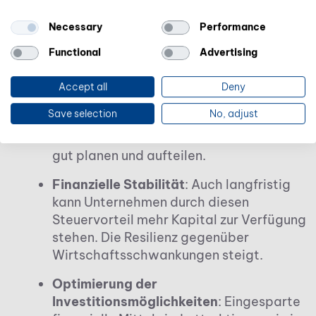
wachsen, da sie ihre Steuerlast mindern.
Necessary
Performance
Functional
Advertising
Langfristige Vorteile
Accept all
Deny
Planbare Steuerlast
: Durch die
Save selection
No, adjust
Staffelung von Verlustvorträgen über
mehrere Jahre lässt sich die Steuerlast
gut planen und aufteilen.
Finanzielle Stabilität
: Auch langfristig
kann Unternehmen durch diesen
Steuervorteil mehr Kapital zur Verfügung
stehen. Die Resilienz gegenüber
Wirtschaftsschwankungen steigt.
Optimierung der
Investitionsmöglichkeiten
: Eingesparte