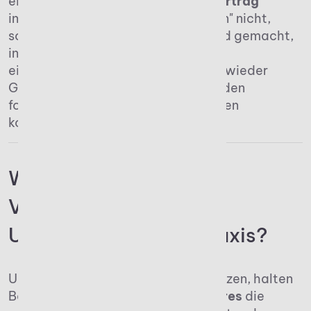
einen
Einkommensteuer-Verlustvortrag
informiert zu sein. Verluste "verfallen" nicht,
sondern werden in einer Zeit geltend gemacht,
in der der Betrieb oder die
einkommensteuerpflichtige Person wieder
Gewinne erzielen. Wir wollen uns in den
folgenden Absätzen auf Unternehmen
konzentrieren.
Wie funktioniert der
Verlustvortrag für
Unternehmen in der Praxis?
Um diese Möglichkeit sinnvoll zu nutzen, halten
Betriebe am
Ende eines Verlustjahres
die