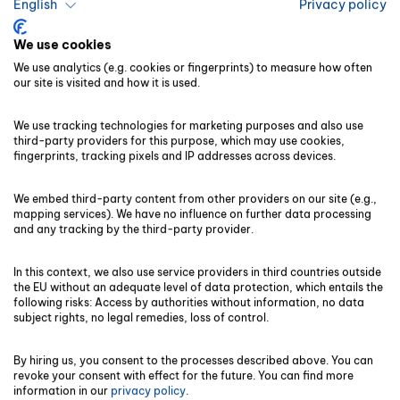
English
Privacy policy
Kurzfristige Vorteile
We use cookies
We use analytics (e.g. cookies or fingerprints) to measure how often
our site is visited and how it is used.
Steuerliche Entlastung im Folgejahr
:
Verluste können sofort im
We use tracking technologies for marketing purposes and also use
third-party providers for this purpose, which may use cookies,
darauffolgenden Jahr mit Gewinnen
fingerprints, tracking pixels and IP addresses across devices.
verrechnet werden, was die Steuerlast
senkt.
We embed third-party content from other providers on our site (e.g.,
mapping services). We have no influence on further data processing
Liquiditätssicherung
: Durch geringere
and any tracking by the third-party provider.
Steuerabgaben stehen Unternehmen, die
den Verlustvortrag nutzen, im Jahr der
In this context, we also use service providers in third countries outside
the EU without an adequate level of data protection, which entails the
Verrechnung mehr finanzielle Mittel zur
following risks: Access by authorities without information, no data
Verfügung.
subject rights, no legal remedies, loss of control.
Sofortige Entlastung nach
By hiring us, you consent to the processes described above. You can
Verlustjahren
: Gesellschaften können
revoke your consent with effect for the future. You can find more
information in our
privacy policy
.
nach schwierigen Jahren schneller