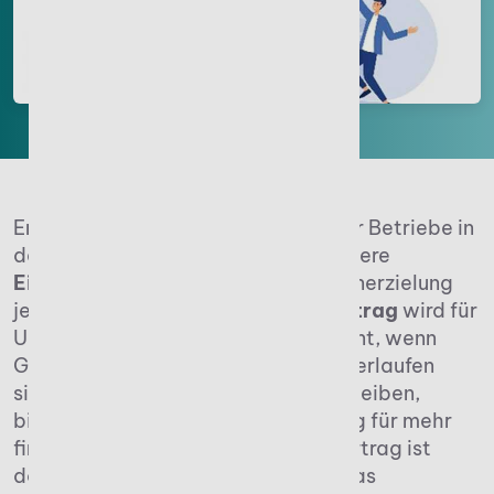
Erfolgreiches Wirtschaften steht für Betriebe in
der Regel an erster Stelle. Viele äußere
Einflussfaktoren
können die Gewinnerzielung
jedoch erschweren. Der
Verlustvortrag
wird für
Unternehmen immer dann interessant, wenn
Geschäftsjahre nicht wie geplant verlaufen
sind. Um langfristig erfolgreich zu bleiben,
bietet er eine steuerliche Entlastung für mehr
finanzielle Stabilität. Der Verlustvortrag ist
damit ein
wertvolles Instrument
, das