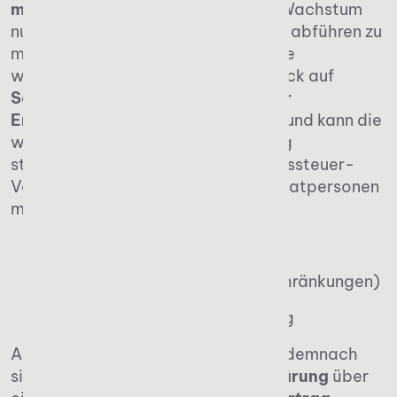
mehr Kapital
für Investitionen und Wachstum
nutzen, statt es in Form von Steuern abführen zu
müssen. Es handelt sich also um eine
wesentliche Unterstützung in Hinblick auf
Schwankungen unternehmerischer
Ergebnisse
. Das schafft Liquidität und kann die
wirtschaftliche Situation langfristig
stabilisieren. Von einem Einkommenssteuer-
Verlustabzug profitieren zudem Privatpersonen
mit Einkünften aus:
selbstständiger Arbeit
Kapitalvermögen (mit Einschränkungen)
Vermietung und Verpachtung
Auch für natürliche Personen ist es demnach
sinnvoll, im Rahmen der
Steuererklärung
über