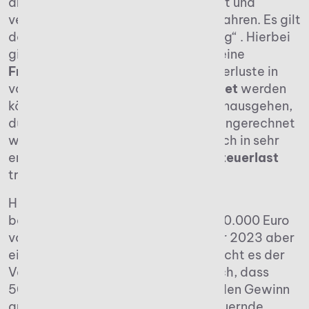
angefallenen Verluste steuerlich fest und
verrechnen diese in den folgenden Jahren. Es gilt
das Prinzip der „Mindestbesteuerung“ . Hierbei
gibt es bei der Verlustverrechnung eine
Freigrenze
(1 Mio. Euro) bis zu der Verluste in
voller Höhe
mit Gewinnen verrechnet
werden
können. Für Summen, die darüber hinausgehen,
dürfen nur 60 Prozent der Verluste angerechnet
werden. Dadurch müssen Firmen auch in sehr
erfolgreichen Jahren eine
Mindeststeuerlast
tragen.
Hat ein Unternehmen im Jahr 2022
beispielsweise einen Verlust von 500.000 Euro
vorzuweisen, erwirtschaftet im Jahr 2023 aber
einen Gewinn von 800.000 Euro, macht es der
Verlustvortrag Unternehmen möglich, dass
500.000 Euro aus dem Vorjahr auf den Gewinn
angerechnet werden. Das zu versteuernde