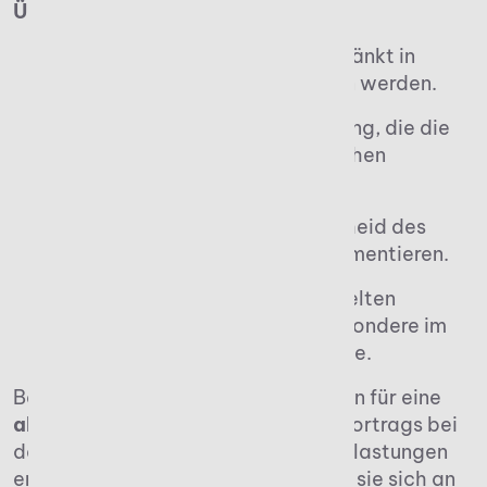
Überblick:
Verluste können uneingeschränkt in
kommende Jahre übertragen werden.
Es gilt die Mindestbesteuerung, die die
sofortige Anrechnung bei hohen
Gewinnen limitiert.
Verluste sind im Steuerbescheid des
Verlustjahres genau zu dokumentieren.
Bei Kapitalgesellschaften gelten
spezielle Regelungen, insbesondere im
Fall der Geschäftsübernahme.
Beachten Unternehmen diese Regeln für eine
akkurate Anrechnung
des Verlustvortrags bei
der Steuer, können sie finanzielle Belastungen
erheblich reduzieren. Zudem sollten sie sich an