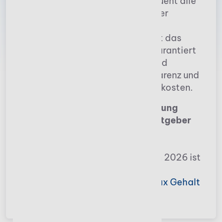
kostbare Zeit und nutzen konsequent alle
steuerlichen Möglichkeiten bei der
Reisekostenabrechnung. Stotax
Reisekosten 2026 berücksichtigt das
aktuelle Reisekostenrecht und garantiert
Arbeitnehmern, Unternehmern und
Selbständigen eine hohe Transparenz und
eine bessere Kontrolle Ihrer Reisekosten.
Mandantenfähig für die Verwaltung
beliebig vieler Reisenden (Arbeitgeber
und Arbeitnehmer)!
Die Software Stotax Reisekosten 2026 ist
Bestandteil der Gehalts- und
Lohnabrechnungssoftware
Stotax Gehalt
und Lohn 2026.