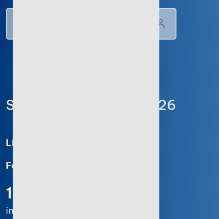
Stotax Reisekosten 2026
Lizenz:
Einzelplatzlizenz
Format:
Software, Downloadlink
134,00 €
inkl. 19% Mwst.