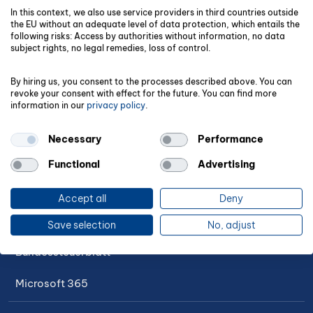
Software für Unternehmen
In this context, we also use service providers in third countries outside
the EU without an adequate level of data protection, which entails the
Software für Steuerabteilungen
following risks: Access by authorities without information, no data
subject rights, no legal remedies, loss of control.
Software für Lohnsteuerhilfe-Vereine
By hiring us, you consent to the processes described above. You can
revoke your consent with effect for the future. You can find more
Software für Mandanten
information in our
privacy policy
.
Lohnbuchhaltungs-Software
Necessary
Performance
Reisekosten-Abrechnungssoftware
Functional
Advertising
Fahrten-Abrechnungssoftware
Accept all
Deny
Gehaltsauskunftssoftware
Save selection
No, adjust
Bundessteuerblatt
Microsoft 365