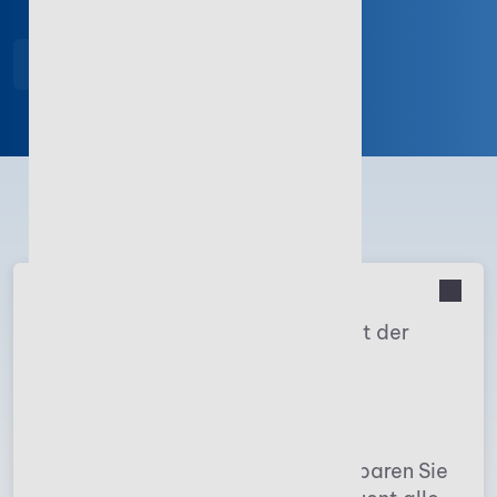
In den Warenkorb
Mehrwert
Steuerlich präzise abrechnen
mit der
intuitiven, professionellen
Reisekostensoftware zur Be- und
Abrechnung der Reisekosten.
Mit dem Reisekostenprogramm sparen Sie