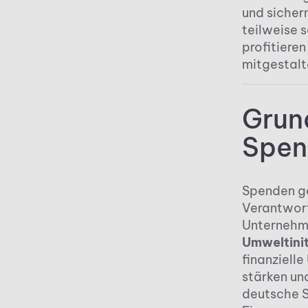
und sichern
teilweise 
profitiere
mitgestalt
Grun
Spen
Spenden gel
Verantwor
Unternehme
Umweltinit
finanziell
stärken un
deutsche S