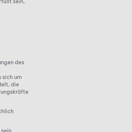
llt sein,
ungen des
s sich um
lt, die
rungskräfte
chlich
 sein