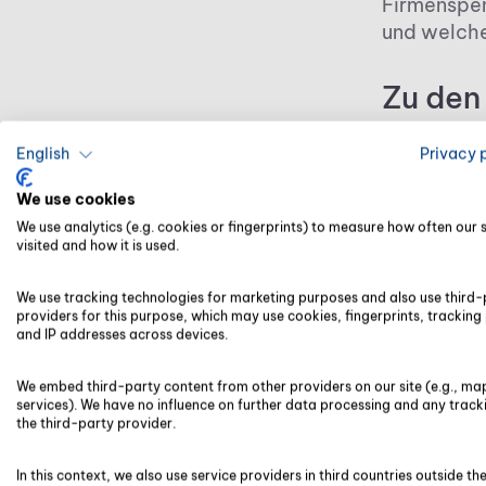
Firmenspen
und welche
Zu den
Voraus
English
Privacy 
We use cookies
Die Möglic
Buchführu
We use analytics (e.g. cookies or fingerprints) to measure how often our si
visited and how it is used.
Einkommen
Körperscha
We use tracking technologies for marketing purposes and also use third-
eine Zuwen
providers for this purpose, which may use cookies, fingerprints, tracking 
freiwillig
and IP addresses across devices.
sollten au
We embed third-party content from other providers on our site (e.g., ma
services). We have no influence on further data processing and any track
Der
the third-party provider.
ane
In this context, we also use service providers in third countries outside th
Für