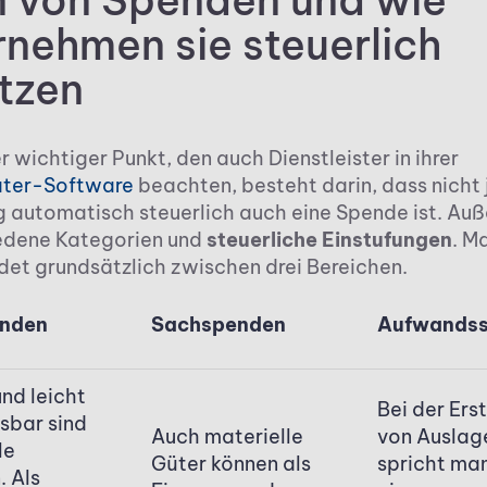
n von Spenden und wie
rnehmen sie steuerlich
tzen
r wichtiger Punkt, den auch Dienstleister in ihrer
ater-Software
beachten, besteht darin, dass nicht
automatisch steuerlich auch eine Spende ist. Au
edene Kategorien und
steuerliche Einstufungen
. M
det grundsätzlich zwischen drei Bereichen.
nden
Sachspenden
Aufwands
und leicht
Bei der Ers
sbar sind
Auch materielle
von Auslag
le
Güter können als
spricht ma
 Als