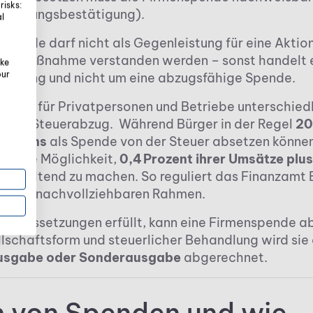
risks:
wendungsbestätigung).
al
 Spende darf nicht als Gegenleistung für eine Aktio
bemaßnahme verstanden werden – sonst handelt e
oke
our
nsoring und nicht um eine abzugsfähige Spende.
gelten für Privatpersonen und Betriebe unterschied
r den Steuerabzug. Während Bürger in der Regel
20
kommens
als Spende von der Steuer absetzen könne
n die Möglichkeit,
0,4 Prozent ihrer Umsätze plu
ter
geltend zu machen. So reguliert das Finanzamt 
en und nachvollziehbaren Rahmen.
Voraussetzungen erfüllt, kann eine Firmenspende ab
lschaftsform und steuerlicher Behandlung wird sie 
usgabe oder Sonderausgabe
abgerechnet.