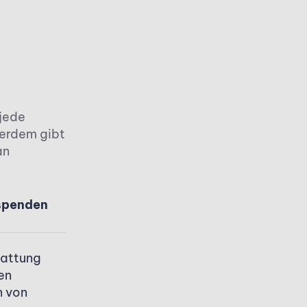
 jede
ßerdem gibt
an
spenden
tattung
en
n von