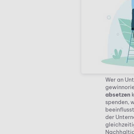
Wer an Unt
gewinnorie
absetzen
k
spenden, w
beeinfluss
der Unter
gleichzeit
Nachhaltig