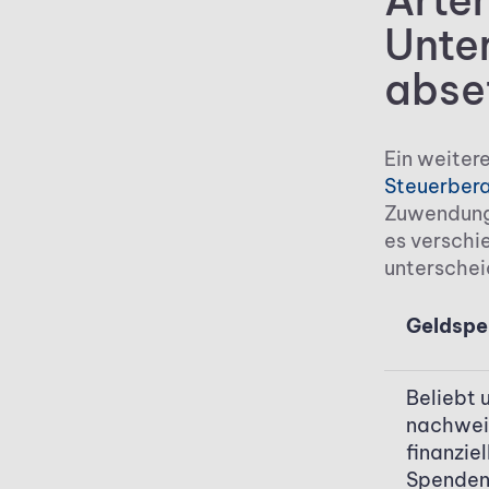
Arte
Unte
abse
Ein weitere
Steuerber
Zuwendung 
es verschi
unterschei
Geldspe
Beliebt 
nachwei
finanziel
Spenden.