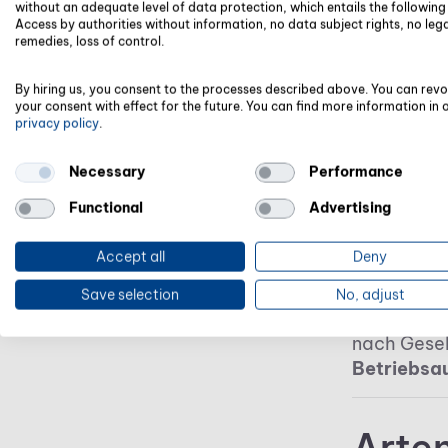
without an adequate level of data protection, which entails the following 
(Zu
Access by authorities without information, no data subject rights, no leg
remedies, loss of control.
Die
Wer
By hiring us, you consent to the processes described above. You can rev
your consent with effect for the future. You can find more information in 
Spo
privacy policy
.
Weiterhin 
Necessary
Performance
Grenzen fü
ihres Ein
Functional
Advertising
Unternehme
und Gehäl
Accept all
Deny
einem fair
Save selection
No, adjust
Wer diese 
nach Gesel
Betriebsa