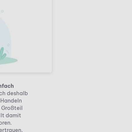
nfach
uch deshalb
r Handeln
 Großteil
lt damit
oren.
ertrauen,