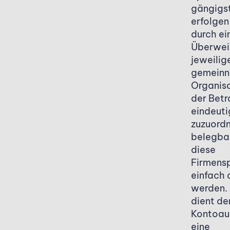
gängigs
erfolgen
durch ei
Überwei
jeweilig
gemeinn
Organisa
der Betr
eindeuti
zuzuord
belegbar
diese
Firmens
einfach 
werden. 
dient de
Kontoau
eine