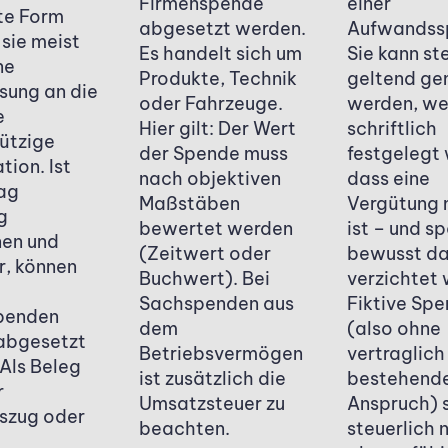
Firmenspende
einer
te Form
abgesetzt werden.
Aufwandss
 sie meist
Es handelt sich um
Sie kann st
ne
Produkte, Technik
geltend g
sung an die
oder Fahrzeuge.
werden, we
e
Hier gilt: Der Wert
schriftlich
ützige
der Spende muss
festgelegt
tion. Ist
nach objektiven
dass eine
ag
Maßstäben
Vergütung 
g
bewertet werden
ist – und s
nen und
(Zeitwert oder
bewusst da
, können
Buchwert). Bei
verzichtet 
Sachspenden aus
Fiktive Sp
penden
dem
(also ohne
abgesetzt
Betriebsvermögen
vertraglich
Als Beleg
ist zusätzlich die
bestehend
r
Umsatzsteuer zu
Anspruch) 
szug oder
beachten.
steuerlich 