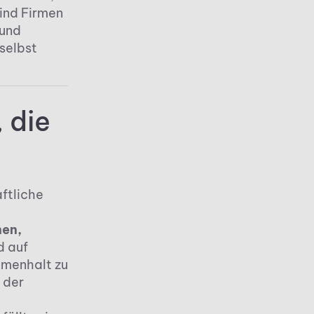
sind Firmen
und
selbst
 die
aftliche
nen,
d auf
mmenhalt zu
 der