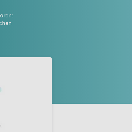
aren:
ichen