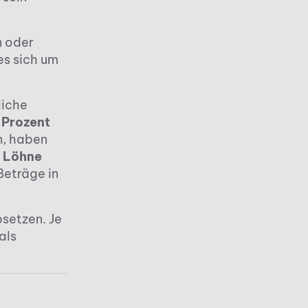
n oder
s sich um
liche
 Prozent
n, haben
s Löhne
Beträge in
setzen. Je
als