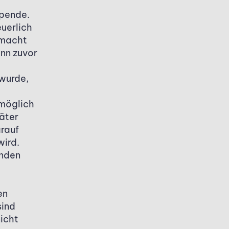
pende.
euerlich
emacht
nn zuvor
 wurde,
möglich
päter
rauf
wird.
enden
en
sind
nicht