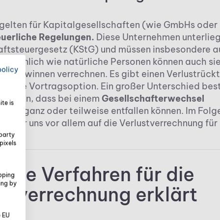
 gelten für Kapitalgesellschaften (wie GmbHs oder
uerliche Regelungen.
Diese Unternehmen unterlie
ftsteuergesetz (KStG) und müssen insbesondere au
n. Ähnlich wie natürliche Personen können auch sie 
policy
gen Gewinnen verrechnen. Es gibt einen Verlustrück
renzte Vortragsoption. Ein großer Unterschied bes
el darin, dass bei einem
Gesellschafterwechsel
te is
träge ganz oder teilweise entfallen können. Im Fol
en wir uns vor allem auf die Verlustverrechnung für
party
pixels
che Verfahren für die
pping
ing by
stverrechnung erklärt
e EU