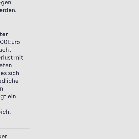
ögen
erden.
ter
000 Euro
acht
rlust mit
teten
es sich
edliche
en
gt ein
ich.
ber