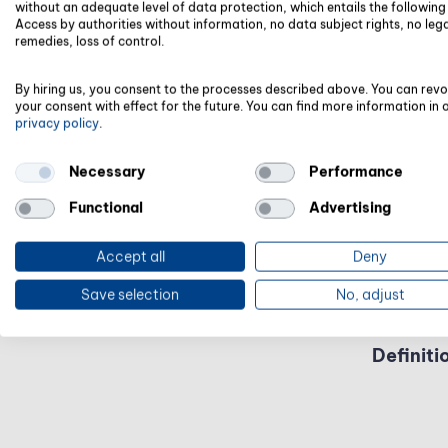
without an adequate level of data protection, which entails the following 
Die Verlus
Access by authorities without information, no data subject rights, no leg
Auswahl st
remedies, loss of control.
nachdem, o
werden sol
By hiring us, you consent to the processes described above. You can rev
your consent with effect for the future. You can find more information in 
privacy policy
.
Necessary
Performance
Functional
Advertising
Accept all
Deny
Save selection
No, adjust
Definiti