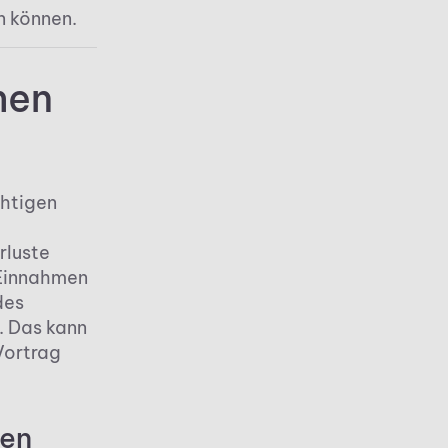
 können.
hen
chtigen
rluste
Einnahmen
des
. Das kann
Vortrag
ten