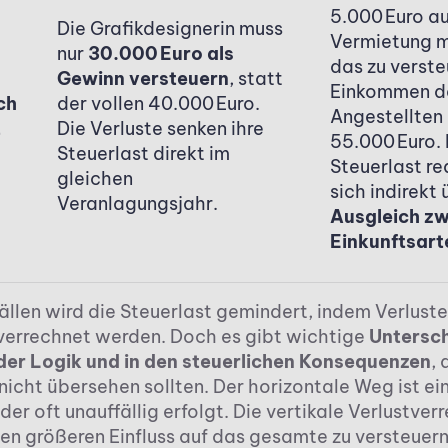
5.000 Euro au
Die Grafikdesignerin muss
Vermietung m
nur
30.000 Euro als
das zu verst
Gewinn versteuern
, statt
Einkommen d
ch
der vollen 40.000 Euro.
Angestellten
t
Die Verluste senken ihre
55.000 Euro. 
Steuerlast direkt im
Steuerlast re
gleichen
sich indirekt
Veranlagungsjahr.
Ausgleich z
Einkunftsart
ällen wird die Steuerlast gemindert, indem Verluste
errechnet werden. Doch es gibt wichtige
Untersch
 der Logik und in den steuerlichen Konsequenzen
, 
icht übersehen sollten. Der horizontale Weg ist ein
der oft unauffällig erfolgt. Die vertikale Verlustve
en größeren Einfluss auf das gesamte zu versteuer