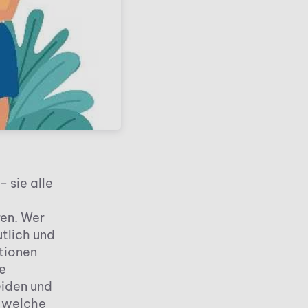
 sie alle
ren. Wer
tlich und
itionen
e
eiden und
, welche