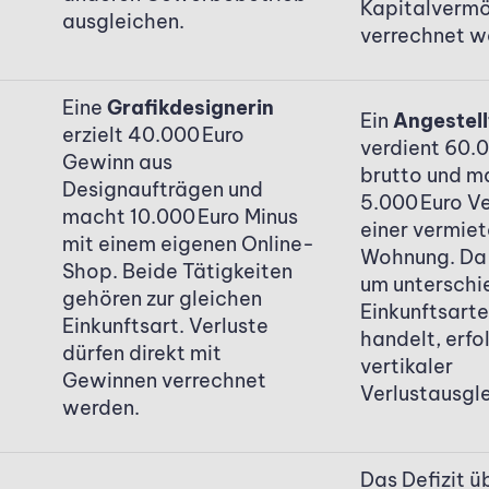
Kapitalverm
ausgleichen.
verrechnet w
Eine
Grafikdesignerin
Ein
Angestell
erzielt 40.000 Euro
verdient 60.
Gewinn aus
brutto und m
Designaufträgen und
5.000 Euro Ve
macht 10.000 Euro Minus
einer vermie
mit einem eigenen Online-
Wohnung. Da 
Shop. Beide Tätigkeiten
um unterschi
gehören zur gleichen
Einkunftsart
Einkunftsart. Verluste
handelt, erfol
dürfen direkt mit
vertikaler
Gewinnen verrechnet
Verlustausgle
werden.
Das Defizit ü