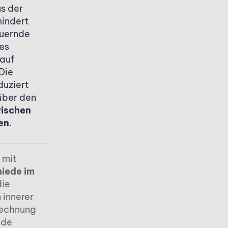
s der
indert
euernde
es
 auf
Die
duziert
 über den
wischen
en
.
 mit
iede im
die
 innerer
rrechnung
nde