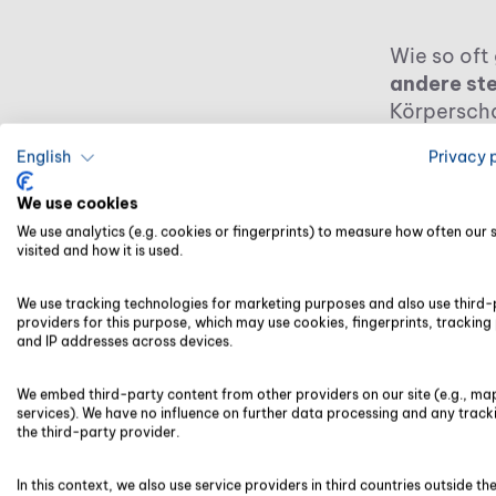
Wie so oft
andere ste
Körperscha
KStG achte
English
Privacy 
mit künfti
eine unbeg
We use cookies
zum Beispi
We use analytics (e.g. cookies or fingerprints) to measure how often our si
Verlustvor
visited and how it is used.
konzentrier
Personen.
We use tracking technologies for marketing purposes and also use third-
providers for this purpose, which may use cookies, fingerprints, tracking 
and IP addresses across devices.
Mögli
We embed third-party content from other providers on our site (e.g., ma
services). We have no influence on further data processing and any track
Verlu
the third-party provider.
In this context, we also use service providers in third countries outside th