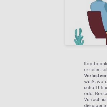
Kapitalanl
erzielen s
Verlustve
weiß, wora
schafft fi
oder Börse
Verrechnun
die eigene 