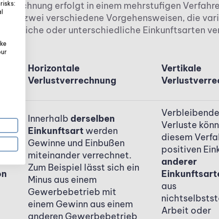
risks:
tverrechnung erfolgt in einem mehrstufigen Verfahre
al
ehen zwei verschiedene Vorgehensweisen, die varii
b gleiche oder unterschiedliche Einkunftsarten ve
len.
oke
our
Horizontale
Vertikale
Verlustverrechnung
Verlustverr
Verbleibend
Innerhalb
derselben
Verluste könn
Einkunftsart
werden
diesem Verfa
Gewinne und Einbußen
positiven Ein
miteinander verrechnet.
anderer
Zum Beispiel lässt sich ein
on
Einkunftsart
Minus aus einem
aus
Gewerbebetrieb mit
nichtselbsts
einem Gewinn aus einem
Arbeit oder
anderen Gewerbebetrieb