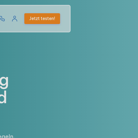
Jetzt testen!
ng
d
egeln,