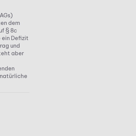
 AGs)
gen dem
f § 8c
ein Defizit
trag und
teht aber
genden
 natürliche