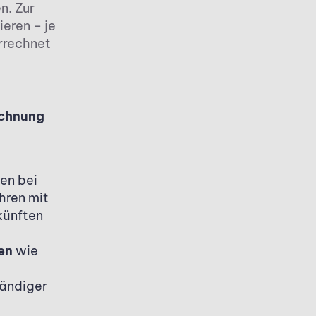
n. Zur
eren – je
rrechnet
echnung
e
en bei
hren mit
künften
en
wie
tändiger