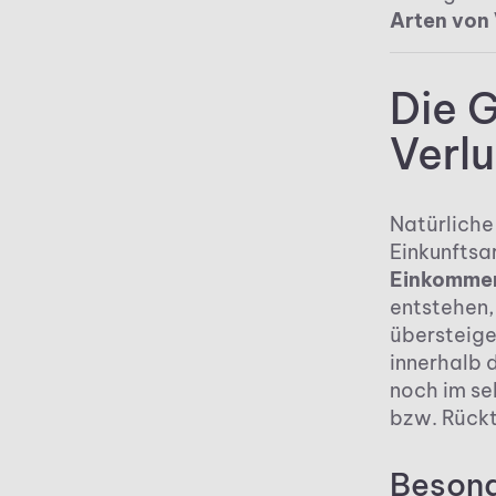
Arten von 
Die G
Verl
Natürliche
Einkunftsa
Einkommen
entstehen
übersteige
innerhalb 
noch im se
bzw. Rückt
Besond